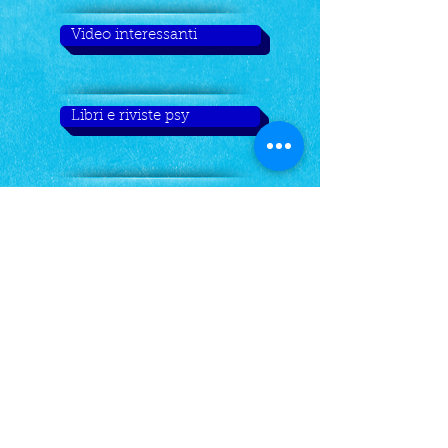
Video interessanti
Libri e riviste psy
Approfondimenti
Dott. Stefano Blasi, Ph.D,
Psicologo Clinico e
Psicoterapeuta, Specializzato in
Psicoterapia Cognitivo-
Comportamentale,
Via Che Guevara 79/b , 60022,
Castelfidardo (AN)
P.Iva: