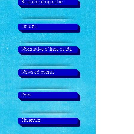
Ricerche empiriche
Siti utili
Normative e linee guida
News ed eventi
Foto
Siti amici