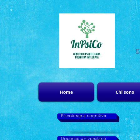
E
Home
Chi sono
Psicoterapia cognitiva
Docenze universitarie