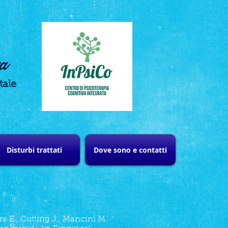
ta
tale
Disturbi trattati
Dove sono e contatti
ore E., Cutting J., Mancini M.