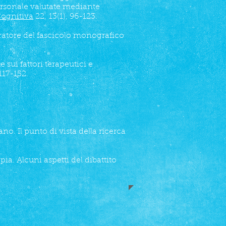
personale valutate mediante
Cognitiva
22, 13(1), 96-123.
uratore del fascicolo monografico
sui fattori terapeutici e
117-152.
no. Il punto di vista della ricerca
pia. Alcuni aspetti del dibattito