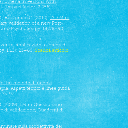
Phenomena in Persons With
. (Impact factor: 2.256)
C., Rezzonico G. (2012).
The Mini
ry validation of a new Post-
y and Psychoterapy. 19, 78–90.
ersie, applicazioni e ‘criteri di
py, 1(13): 23–60.
Scarica articolo
le: un metodo di ricerca
apia. Aspetti teorici e linee guida
1, 73-97.
B. (2009) Il Mini Questionario
e di validazione,
Quaderni di
liminare sulla soggettività del