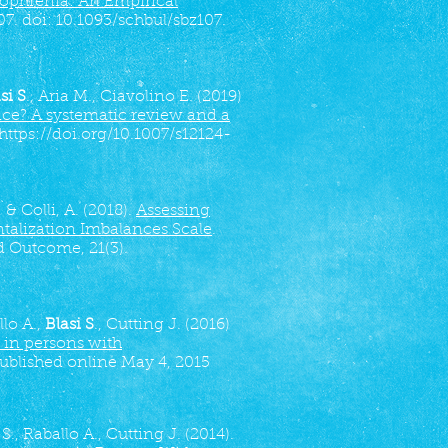
ophrenia: An Empirical
07. doi: 10.1093/schbul/sbz107.
si S
., Aria M., Ciavolino E. (2019)
nce? A systematic review and a
https://doi.org/10.1007/s12124-
., & Colli, A. (2018).
Assessing
ntalization Imbalances Scale
.
 Outcome, 21(3).
llo A.,
Blasi S
., Cutting J. (2016)
 in persons with
 published online May 4, 2015
., Raballo A., Cutting J. (2014).