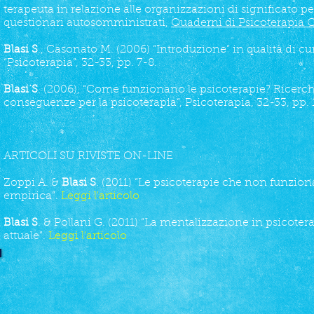
terapeuta in relazione alle organizzazioni di significato 
questionari autosomministrati,
Quaderni di Psicoterapia 
Blasi S
., Casonato M. (2006) “Introduzione” in qualità di c
“Psicoterapia”, 32-33, pp. 7-8.
Blasi S
. (2006), “Come funzionano le psicoterapie? Ricerche 
conseguenze per la psicoterapia”, Psicoterapia, 32-33, pp. 
ARTICOLI SU RIVISTE ON-LINE
Zoppi A. &
Blasi S
. (2011) “Le psicoterapie che non funziona
empirica”.
Leggi l'articolo
Blasi S
. & Pollani G. (2011) “La mentalizzazione in psicotera
attuale”.
Leggi l'articolo