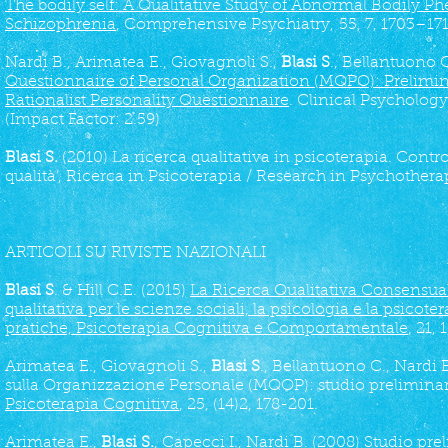
The bodily self: A Qualitative Study of Abnormal Bodily 
Schizophrenia
, Comprehensive Psychiatry, 55, 7, 1703–1711
Nardi B., Arimatea E., Giovagnoli S.,
Blasi S
., Bellantuono 
Questionnaire of Personal Organization (MQPO): Prelimina
Rationalist Personality Questionnaire
. Clinical Psycholog
(
Impact Factor: 2.59
)
Blasi S.
(2010) La ricerca qualitativa in psicoterapia. Controv
qualità’, Ricerca in Psicoterapia / Research in Psychothera
ARTICOLI SU RIVISTE NAZIONALI
Blasi S
. & Hill C.E. (2015)
La Ricerca Qualitativa Consensua
qualitativa per le scienze sociali, la psicologia e la psicoter
pratiche, Psicoterapia Cognitiva e Comportamentale
, 21, 
Arimatea E., Giovagnoli S.,
Blasi S
., Bellantuono C., Nardi 
sulla Organizzazione Personale (MQOP): studio preliminar
Psicoterapia Cognitiva
, 25, (14)2, 178-201.
Arimatea E.,
Blasi S.
, Capecci I., Nardi B. (2008) Studio pre