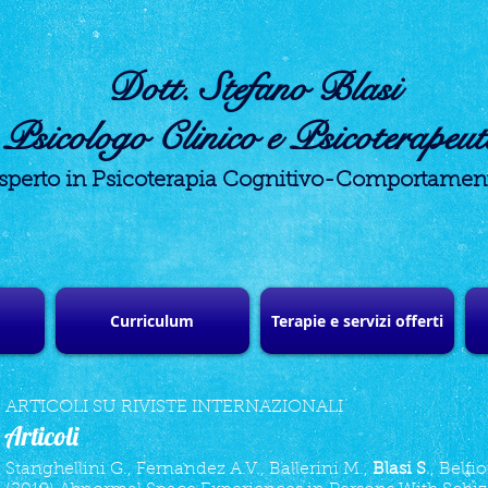
Dott. Stefano Blasi
Psicologo Clinico e Psicoterapeu
sperto in Psicoterapia Cognitivo-Comportamen
Curriculum
Terapie e servizi offerti
ARTICOLI SU RIVISTE INTERNAZIONALI
Articoli
Stanghellini G., Fernandez A.V., Ballerini M.,
Blasi S
., Belfi