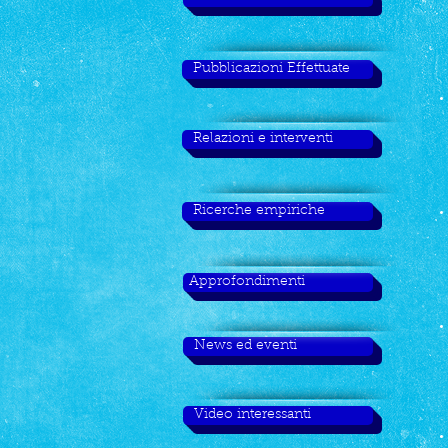
Pubblicazioni Effettuate
Relazioni e interventi
Ricerche empiriche
Approfondimenti
News ed eventi
Video interessanti