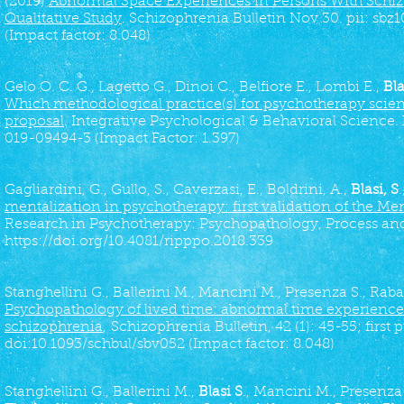
(2019)
Abnormal Space Experiences in Persons With Schiz
Qualitative Study
. Schizophrenia Bulletin Nov 30. pii: sbz1
(Impact factor: 8.048)
Gelo O. C. G., Lagetto G., Dinoi C., Belfiore E., Lombi E.,
Bla
Which methodological practice(s) for psychotherapy scie
proposal
. Integrative Psychological & Behavioral Science.
019-09494-3
(Impact Factor: 1.397)
Gagliardini, G., Gullo, S., Caverzasi, E., Boldrini, A.,
Blasi, S
mentalization in psychotherapy: first validation of the Me
Research in Psychotherapy: Psychopathology, Process and
https://doi.org/10.4081/ripppo.2018.339
Stanghellini G., Ballerini M., Mancini M., Presenza S., Raba
Psychopathology of lived time: abnormal time experience
schizophrenia
, Schizophrenia Bulletin, 42 (1): 45-55; first
doi:10.1093/schbul/sbv052 (Impact factor: 8.048)
Stanghellini G., Ballerini M.,
Blasi S
., Mancini M., Presenza S